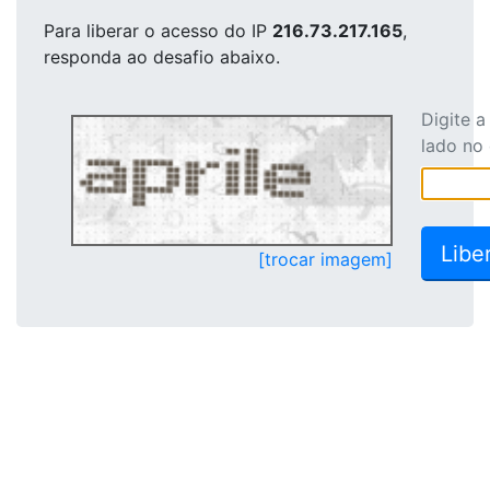
Para liberar o acesso
do IP
216.73.217.165
,
responda ao desafio abaixo.
Digite 
lado no
[trocar imagem]