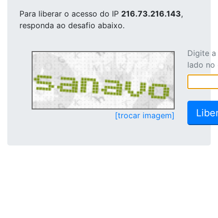
Para liberar o acesso
do IP
216.73.216.143
,
responda ao desafio abaixo.
Digite 
lado no
[trocar imagem]