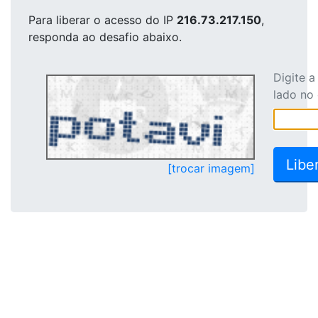
Para liberar o acesso
do IP
216.73.217.150
,
responda ao desafio abaixo.
Digite 
lado no
[trocar imagem]