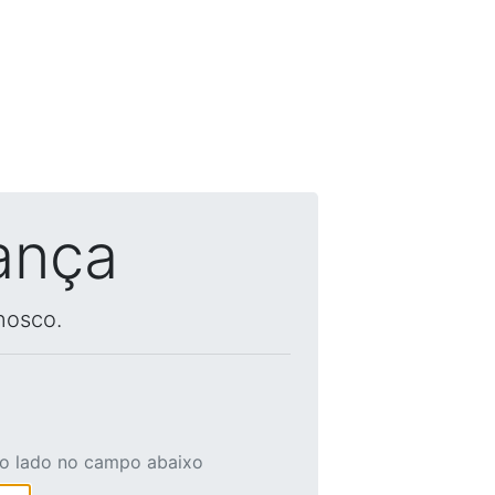
ança
nosco.
ao lado no campo abaixo