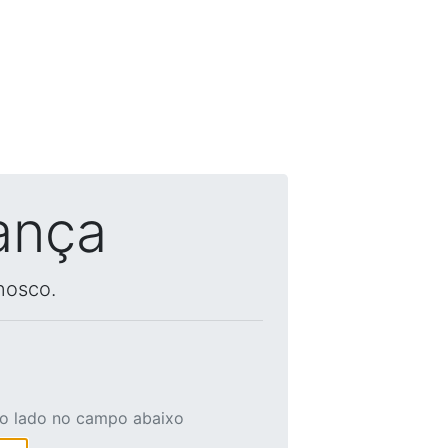
ança
nosco.
ao lado no campo abaixo