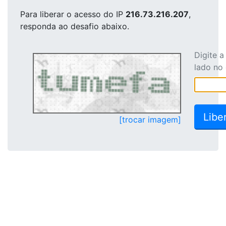
Para liberar o acesso
do IP
216.73.216.207
,
responda ao desafio abaixo.
Digite 
lado no
[trocar imagem]