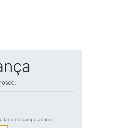
ança
nosco.
ao lado no campo abaixo