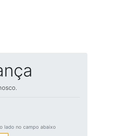
ança
nosco.
ao lado no campo abaixo