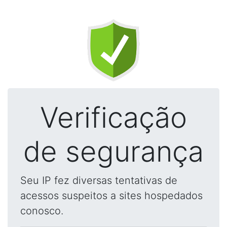
Verificação
de segurança
Seu IP fez diversas tentativas de
acessos suspeitos a sites hospedados
conosco.