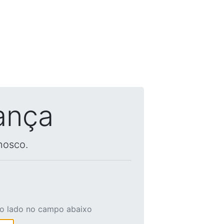
ança
nosco.
ao lado no campo abaixo