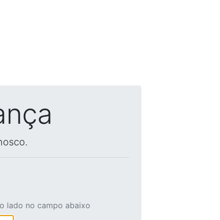
ança
nosco.
ao lado no campo abaixo