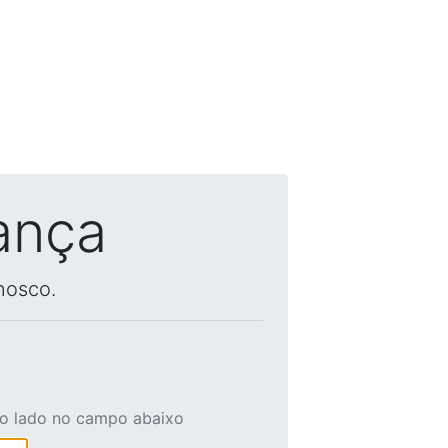
ança
nosco.
ao lado no campo abaixo