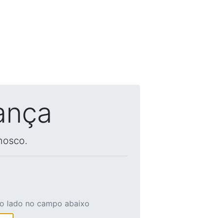
ança
nosco.
ao lado no campo abaixo