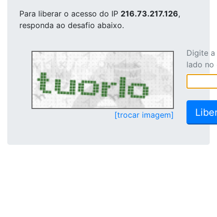
Para liberar o acesso
do IP
216.73.217.126
,
responda ao desafio abaixo.
Digite 
lado no
[trocar imagem]