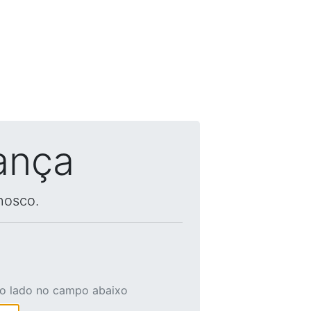
ança
nosco.
ao lado no campo abaixo