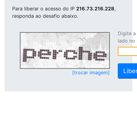
Para liberar o acesso
do IP
216.73.216.228
,
responda ao desafio abaixo.
Digite 
lado no
[trocar imagem]