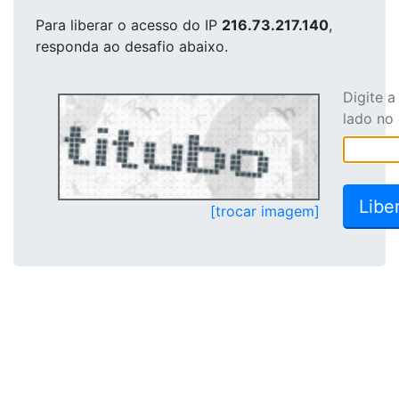
Para liberar o acesso
do IP
216.73.217.140
,
responda ao desafio abaixo.
Digite 
lado no
[trocar imagem]