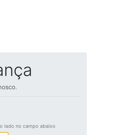
ança
nosco.
ao lado no campo abaixo