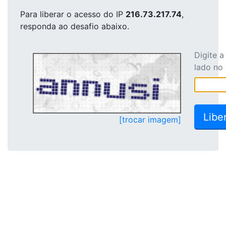
Para liberar o acesso
do IP
216.73.217.74
,
responda ao desafio abaixo.
Digite 
lado no
[trocar imagem]