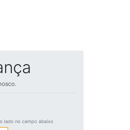
ança
nosco.
ao lado no campo abaixo