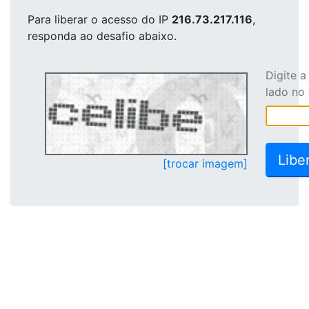
Para liberar o acesso
do IP
216.73.217.116
,
responda ao desafio abaixo.
Digite 
lado no
[trocar imagem]