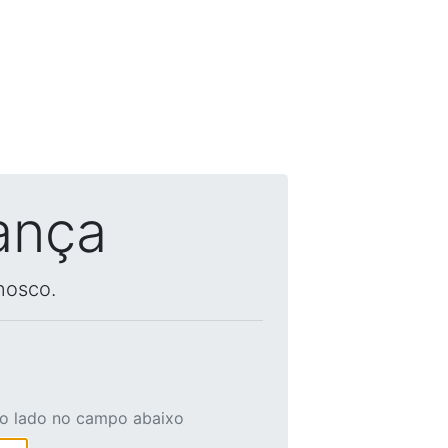
ança
nosco.
ao lado no campo abaixo