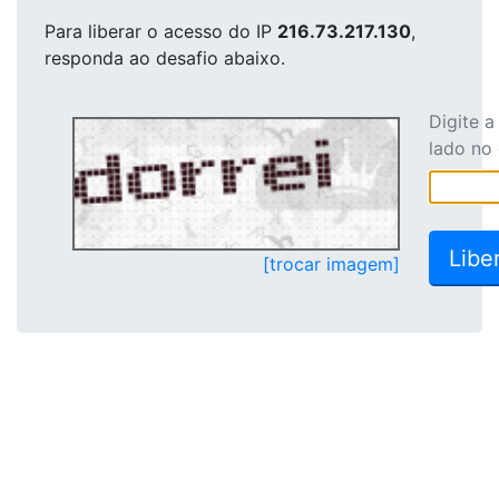
Para liberar o acesso
do IP
216.73.217.130
,
responda ao desafio abaixo.
Digite 
lado no
[trocar imagem]