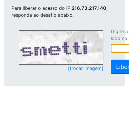
Para liberar o acesso
do IP
216.73.217.140
,
responda ao desafio abaixo.
Digite 
lado no
[trocar imagem]