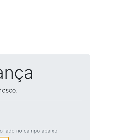
ança
nosco.
ao lado no campo abaixo