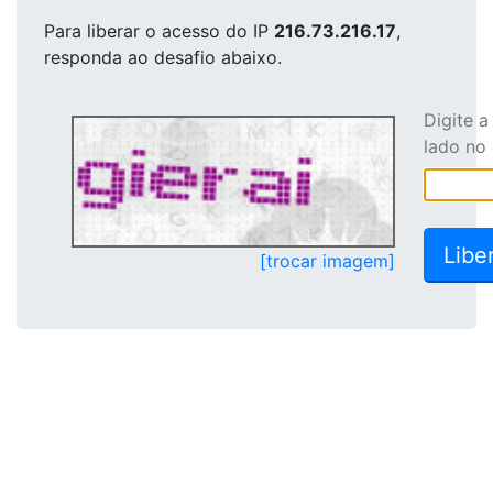
Para liberar o acesso
do IP
216.73.216.17
,
responda ao desafio abaixo.
Digite 
lado no
[trocar imagem]