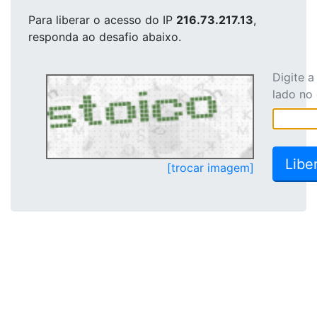
Para liberar o acesso
do IP
216.73.217.13
,
responda ao desafio abaixo.
Digite 
lado no
[trocar imagem]