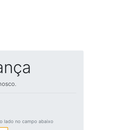
ança
nosco.
ao lado no campo abaixo