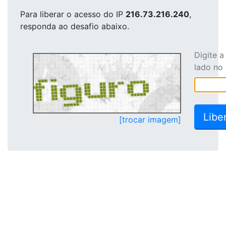
Para liberar o acesso
do IP
216.73.216.240
,
responda ao desafio abaixo.
Digite 
lado no
[trocar imagem]