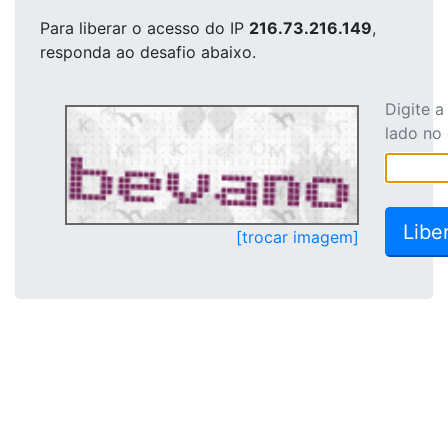
Para liberar o acesso
do IP
216.73.216.149
,
responda ao desafio abaixo.
Digite 
lado no
[trocar imagem]