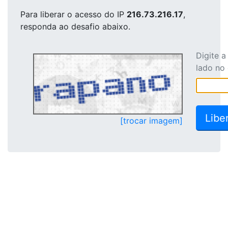
Para liberar o acesso
do IP
216.73.216.17
,
responda ao desafio abaixo.
Digite 
lado no
[trocar imagem]