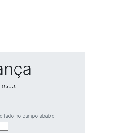
ança
nosco.
ao lado no campo abaixo