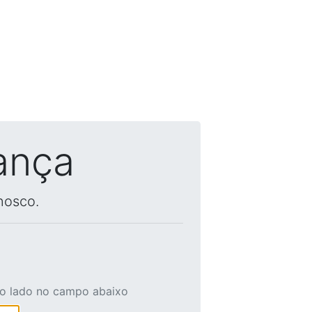
ança
nosco.
ao lado no campo abaixo