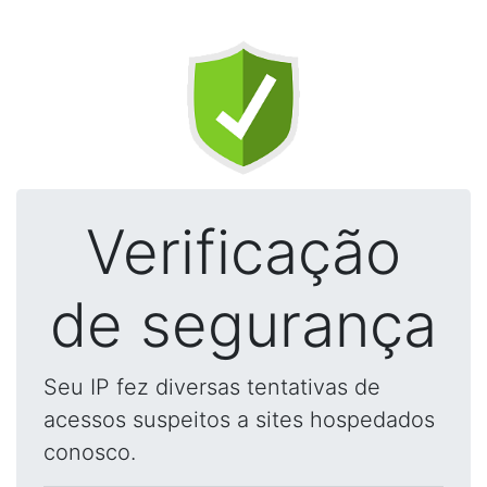
Verificação
de segurança
Seu IP fez diversas tentativas de
acessos suspeitos a sites hospedados
conosco.