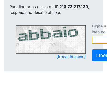
Para liberar o acesso
do IP
216.73.217.130
,
responda ao desafio abaixo.
Digite 
lado no
[trocar imagem]