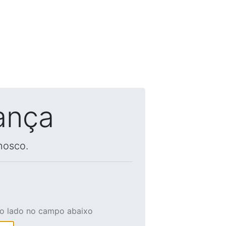
ança
nosco.
ao lado no campo abaixo