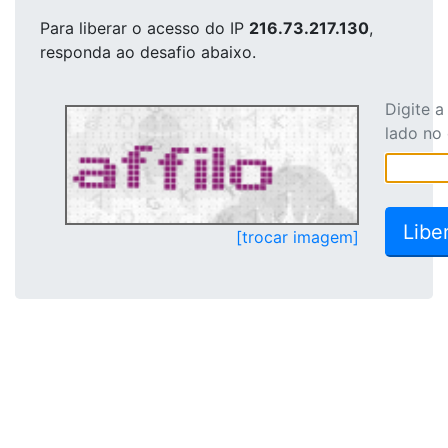
Para liberar o acesso
do IP
216.73.217.130
,
responda ao desafio abaixo.
Digite 
lado no
[trocar imagem]