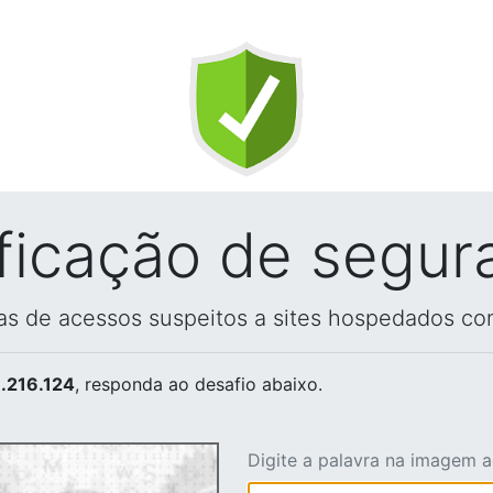
ificação de segur
vas de acessos suspeitos a sites hospedados co
.216.124
, responda ao desafio abaixo.
Digite a palavra na imagem 