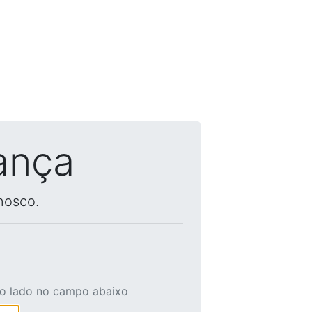
ança
nosco.
ao lado no campo abaixo