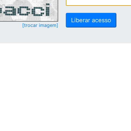
[trocar imagem]