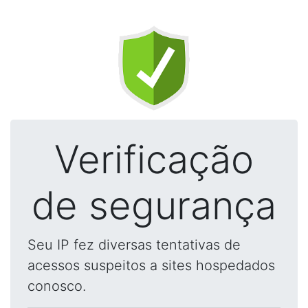
Verificação
de segurança
Seu IP fez diversas tentativas de
acessos suspeitos a sites hospedados
conosco.