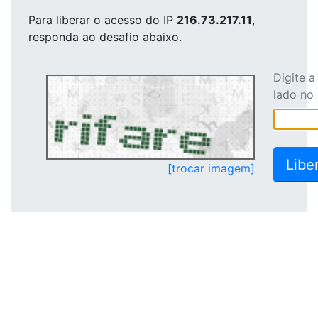
Para liberar o acesso
do IP
216.73.217.11
,
responda ao desafio abaixo.
Digite 
lado no
[trocar imagem]