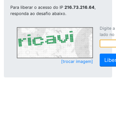
Para liberar o acesso
do IP
216.73.216.64
,
responda ao desafio abaixo.
Digite 
lado no
[trocar imagem]