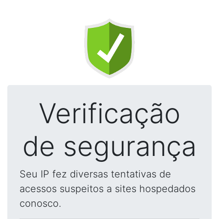
Verificação
de segurança
Seu IP fez diversas tentativas de
acessos suspeitos a sites hospedados
conosco.