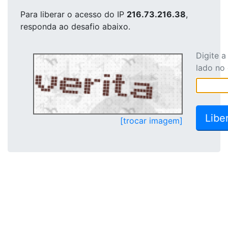
Para liberar o acesso
do IP
216.73.216.38
,
responda ao desafio abaixo.
Digite 
lado no
[trocar imagem]