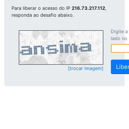
Para liberar o acesso
do IP
216.73.217.112
,
responda ao desafio abaixo.
Digite 
lado no
[trocar imagem]