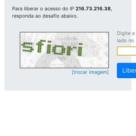
Para liberar o acesso
do IP
216.73.216.38
,
responda ao desafio abaixo.
Digite 
lado no
[trocar imagem]