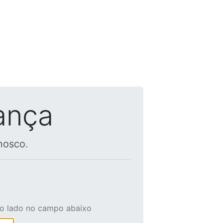
ança
nosco.
ao lado no campo abaixo