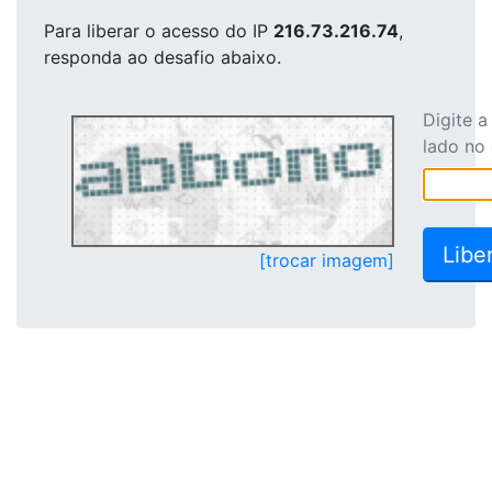
Para liberar o acesso
do IP
216.73.216.74
,
responda ao desafio abaixo.
Digite 
lado no
[trocar imagem]