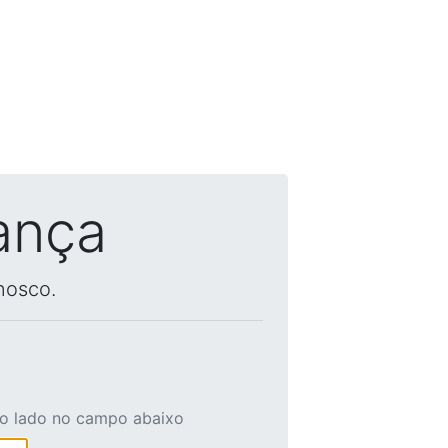
ança
nosco.
ao lado no campo abaixo