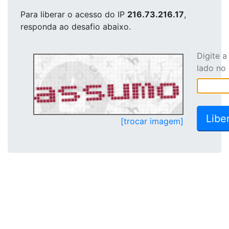
Para liberar o acesso
do IP
216.73.216.17
,
responda ao desafio abaixo.
Digite 
lado no
[trocar imagem]