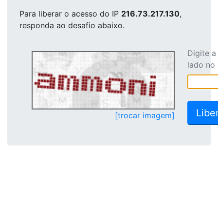
Para liberar o acesso
do IP
216.73.217.130
,
responda ao desafio abaixo.
Digite 
lado no
[trocar imagem]