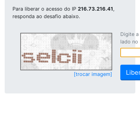
Para liberar o acesso
do IP
216.73.216.41
,
responda ao desafio abaixo.
Digite 
lado no
[trocar imagem]